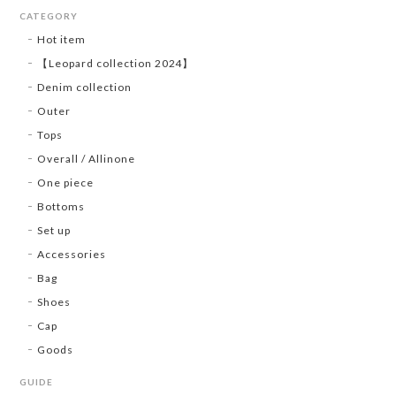
CATEGORY
Hot item
【Leopard collection 2024】
Denim collection
Outer
Tops
Overall / Allinone
One piece
Bottoms
Set up
Accessories
Bag
Shoes
Cap
Goods
GUIDE