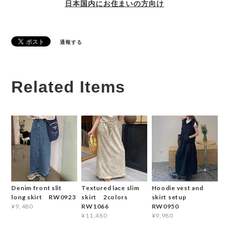
日本国内にお住まいの方向け
通報する
Related Items
Denim front slit
Textured lace slim
Hoodie vest and
long skirt RW0923
skirt 2colors
skirt setup
RW1066
RW0950
¥9,480
¥11,480
¥9,980