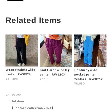
Related Items
Wrap straight wide
Knit flared wide leg
Corduroy wide
pants RW0924
pants RW1203
pocket pants
2colors RW0952
¥10,480
¥11,800
¥8,980
CATEGORY
Hot item
【Leopard collection 2024】