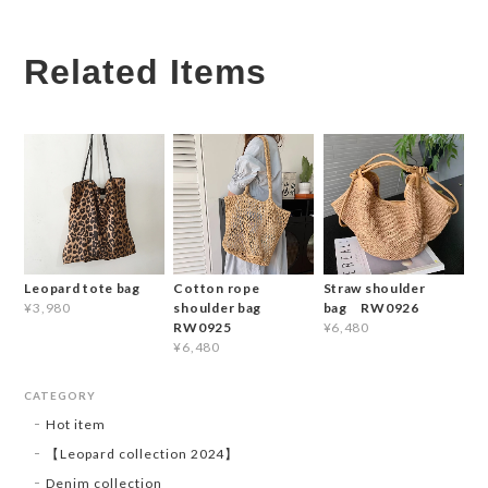
Related Items
Leopard tote bag
Cotton rope
Straw shoulder
shoulder bag
bag RW0926
¥3,980
RW0925
¥6,480
¥6,480
CATEGORY
Hot item
【Leopard collection 2024】
Denim collection