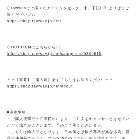
◇rawwayでは様々なアイテムをセレクト中。下記URLよりぜひご
覧ください♡↓↓
https://shop.rawway.jp.net/
◇HOT ITEMはこちらから↓↓
https://shop.rawway.jp.net/categories/5385615
＊＊【重要】ご購入前に必ずこちらをお読みください＊＊
https://shop.rawway.jp.net/about
■注意事項
・ご購入後商品の在庫切れにより、ご注文をキャンセルとさせてい
ただく場合がございます。予めご了承くださいませ。
・こちらは輸入品となります。日本製とは検品基準が異なる為、新
品未使用品でもごくわずかな汚れやほつれがある場合もございま